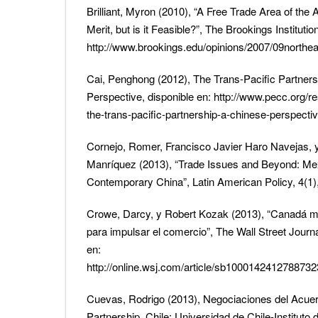
Brilliant, Myron (2010), “A Free Trade Area of the 
Merit, but is it Feasible?”, The Brookings Institutio
http://www.brookings.edu/opinions/2007/09northeas
Cai, Penghong (2012), The Trans-Pacific Partners
Perspective, disponible en: http://www.pecc.org/
the-trans-pacific-partnership-a-chinese-perspecti
Cornejo, Romer, Francisco Javier Haro Navejas, 
Manríquez (2013), “Trade Issues and Beyond: Me
Contemporary China”, Latin American Policy, 4(1),
Crowe, Darcy, y Robert Kozak (2013), “Canadá mir
para impulsar el comercio”, The Wall Street Journ
en:
http://online.wsj.com/article/sb1000142412788
Cuevas, Rodrigo (2013), Negociaciones del Acuer
Partnership, Chile: Universidad de Chile-Instituto 