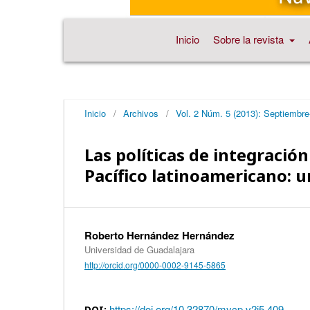
Inicio
Sobre la revista
Inicio
/
Archivos
/
Vol. 2 Núm. 5 (2013): Septiembr
Las políticas de integración
Pacífico latinoamericano: 
Roberto Hernández Hernández
Universidad de Guadalajara
http://orcid.org/0000-0002-9145-5865
https://doi.org/10.32870/mycp.v2i5.409
DOI: