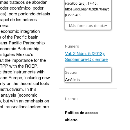
temas tratados se abordan
Pacífico
,
2
(5), 17-45.
(poder económico, poder
https://doi.org/10.32870/myc
les), pero poniendo énfasis
p.v2i5.409
papel de los actores
anera
Más formatos de cita
 economic integration
of the Pacific basin
rans-Pacific Partnership
Número
conomic Partnership
Vol. 2 Núm. 5 (2013):
estigates Mexico’s
Septiembre-Diciembre
out the importance for the
 TPP with the RCEP.
e three instruments with
Sección
 and Europe, including new
Análisis
y on the theoretical tools
nstructivism. In this
 analysis (economic,
Licencia
), but with an emphasis on
of transnational actors are
Política de acceso
abierto