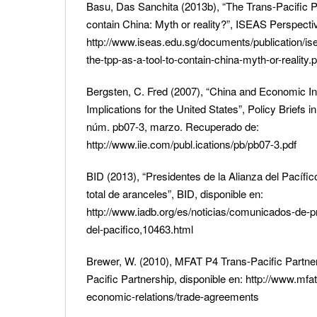
Basu, Das Sanchita (2013b), “The Trans-Pacific Pa
contain China: Myth or reality?”, ISEAS Perspectiv
http://www.iseas.edu.sg/documents/publication/i
the-tpp-as-a-tool-to-contain-china-myth-or-reality.p
Bergsten, C. Fred (2007), “China and Economic Int
Implications for the United States”, Policy Briefs 
núm. pb07-3, marzo. Recuperado de:
http://www.iie.com/publ.ications/pb/pb07-3.pdf
BID (2013), “Presidentes de la Alianza del Pacíf
total de aranceles”, BID, disponible en:
http://www.iadb.org/es/noticias/comunicados-de-p
del-pacifico,10463.html
Brewer, W. (2010), MFAT P4 Trans-Pacific Partne
Pacific Partnership, disponible en: http://www.mfa
economic-relations/trade-agreements