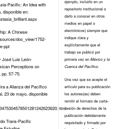
ejemplo, incluirlo en un
Asia-Pacific: An Idea with
repositorio institucional o
n, disponible en:
darlo a conocer en otros
tasia_brilliant.aspx
medios en papel o
electrónicos) siempre que
hip: A Chinese
indique clara y
resources/doc_view/1752-
explícitamente que el
ve-ppt
trabajo se publicó por
y José Luis León-
primera vez en
México y la
xican Perceptions on
Cuenca del Pacífico
.
 pp. 57-75.
Una vez que se acepte el
a a Alianza del Pacífico
artículo para su publicación
al, 23 de mayo, disponible
los autores(as) deben
remitir el formato de carta-
7323475304578501281242623620.html
cesión de derechos de la
publicación debidamente
do Trans-Pacific
requisitado y firmado por
de Estudios