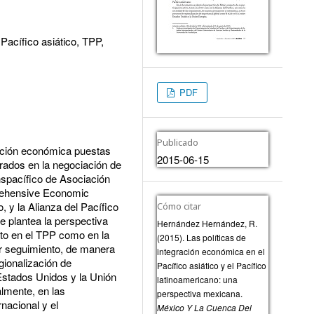
Pacífico asiático, TPP,
PDF
Publicado
gración económica puestas
2015-06-15
crados en la negociación de
nspacífico de Asociación
rehensive Economic
 y la Alianza del Pacífico
Cómo citar
e plantea la perspectiva
Hernández Hernández, R.
nto en el TPP como en la
(2015). Las políticas de
ar seguimiento, de manera
integración económica en el
gionalización de
Pacífico asiático y el Pacífico
Estados Unidos y la Unión
latinoamericano: una
lmente, en las
perspectiva mexicana.
nacional y el
México Y La Cuenca Del