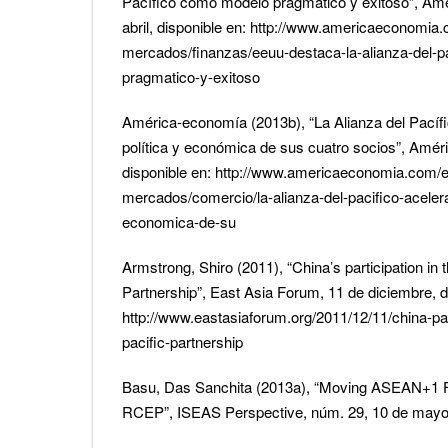
Pacífico como modelo pragmático y exitoso”, Am
abril, disponible en: http://www.americaeconomi
mercados/finanzas/eeuu-destaca-la-alianza-del-
pragmatico-y-exitoso
América-economía (2013b), “La Alianza del Pacífic
política y económica de sus cuatro socios”, Amér
disponible en: http://www.americaeconomia.com/
mercados/comercio/la-alianza-del-pacifico-acelera-
economica-de-su
Armstrong, Shiro (2011), “China’s participation in 
Partnership”, East Asia Forum, 11 de diciembre, d
http://www.eastasiaforum.org/2011/12/11/china-part
pacific-partnership
Basu, Das Sanchita (2013a), “Moving ASEAN+1 F
RCEP”, ISEAS Perspective, núm. 29, 10 de mayo