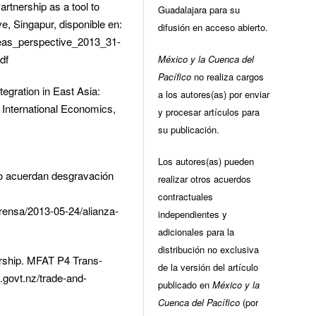
rtnership as a tool to
Guadalajara para su
e, Singapur, disponible en:
difusión en acceso abierto.
seas_perspective_2013_31-
df
México y la Cuenca del
Pacífico
no realiza cargos
egration in East Asia:
a los autores(as) por enviar
in International Economics,
y procesar artículos para
su publicación.
Los autores(as) pueden
ico acuerdan desgravación
realizar otros acuerdos
contractuales
rensa/2013-05-24/alianza-
independientes y
adicionales para la
distribución no exclusiva
rship. MFAT P4 Trans-
de la versión del artículo
t.govt.nz/trade-and-
publicado en
México y la
Cuenca del Pacífico
(por