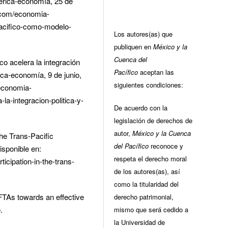
érica-economía, 25 de
a.com/economia-
pacifico-como-modelo-
Los autores(as) que
publiquen en
México y la
Cuenca del
o acelera la integración
Pacífico
aceptan las
ica-economía, 9 de junio,
siguientes condiciones:
economia-
la-integracion-politica-y-
De acuerdo con la
legislación de derechos de
autor,
México y la Cuenca
the Trans-Pacific
del Pacífico
reconoce y
isponible en:
respeta el derecho moral
icipation-in-the-trans-
de los autores(as), así
como la titularidad del
TAs towards an effective
derecho patrimonial,
.
mismo que será cedido a
la Universidad de