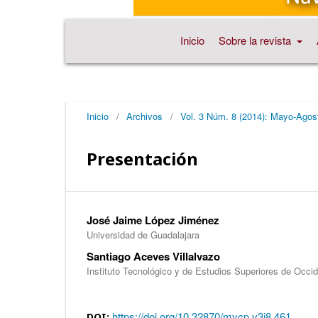
Inicio
Sobre la revista
Inicio
/
Archivos
/
Vol. 3 Núm. 8 (2014): Mayo-Agos
Presentación
José Jaime López Jiménez
Universidad de Guadalajara
Santiago Aceves Villalvazo
Instituto Tecnológico y de Estudios Superiores de Occi
https://doi.org/10.32870/mycp.v3i8.461
DOI: