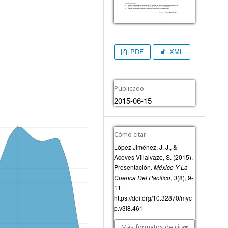
PDF
XML
Publicado
2015-06-15
Cómo citar
López Jiménez, J. J., &
Aceves Villalvazo, S. (2015).
Presentación.
México Y La
Cuenca Del Pacífico
,
3
(8), 9-
11.
https://doi.org/10.32870/myc
p.v3i8.461
Más formatos de cita