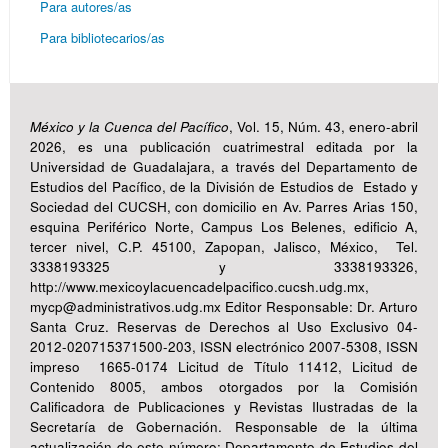
Para autores/as
Para bibliotecarios/as
México y la Cuenca del Pacífico
, Vol. 15, Núm. 43, enero-abril
2026, es una publicación cuatrimestral editada por la
Universidad de Guadalajara, a través del Departamento de
Estudios del Pacífico, de la División de Estudios de Estado y
Sociedad del CUCSH, con domicilio en Av. Parres Arias 150,
esquina Periférico Norte, Campus Los Belenes, edificio A,
tercer nivel, C.P. 45100, Zapopan, Jalisco, México, Tel.
3338193325 y 3338193326,
http://www.mexicoylacuencadelpacifico.cucsh.udg.mx,
mycp@administrativos.udg.mx Editor Responsable: Dr. Arturo
Santa Cruz. Reservas de Derechos al Uso Exclusivo 04-
2012-020715371500-203, ISSN electrónico 2007-5308, ISSN
impreso 1665-0174 Licitud de Título 11412, Licitud de
Contenido 8005, ambos otorgados por la Comisión
Calificadora de Publicaciones y Revistas Ilustradas de la
Secretaría de Gobernación. Responsable de la última
actualización de este número: Departamento de Estudios del