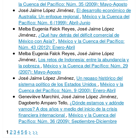
la Cuenca del Pacífico: Núm. 35 (2009): Mayo-Agosto
José Jaime López Jiménez,
El desarrollo económico de
Australia: Un enfoque regional
,
México y la Cuenca del
Pacífico: Núm. 6 (1999): Abril-Junio
Melba Eugenia Falck Reyes, José Jaime López
Jiménez,
¿Qué hay detrás del déficit comercial de
México con Asia?
,
México y la Cuenca del Pacífico:
Núm. 43 (2012): Enero-Abril
Melba Eugenia Falck Reyes, José Jaime López
Jiménez,
Los retos de Indonesia: entre la abundancia y
la pobreza
,
México y la Cuenca del Pacífico: Núm. 29
(2007): Mayo-Agosto
José Jaime López Jiménez,
Un repaso histórico del
sistema político de los Estados Unidos
,
México y la
Cuenca del Pacífico: Núm. 9 (2000): Enero-Abril
Geneviève Marchini, José Jaime López Jiménez,
Dagoberto Amparo Tello,
¿Dónde estamos y adónde
vamos? A dos años y medio del inicio de la crisis
financiera internacional
,
México y la Cuenca del
Pacífico: Núm. 36 (2009): Septiembre-Diciembre
1
2
3
4
5
6
>
>>