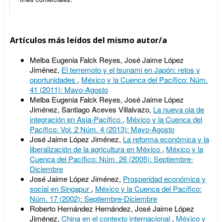
Artículos más leídos del mismo autor/a
Melba Eugenia Falck Reyes, José Jaime López
Jiménez,
El terremoto y el tsunami en Japón: retos y
oportunidades
,
México y la Cuenca del Pacífico: Núm.
41 (2011): Mayo-Agosto
Melba Eugenia Falck Reyes, José Jaime López
Jiménez, Santiago Aceves Villalvazo,
La nueva ola de
integración en Asia-Pacífico
,
México y la Cuenca del
Pacífico: Vol. 2 Núm. 4 (2013): Mayo-Agosto
José Jaime López Jiménez,
La reforma económica y la
liberalización de la agricultura en México
,
México y la
Cuenca del Pacífico: Núm. 26 (2005): Septiembre-
Diciembre
José Jaime López Jiménez,
Prosperidad económica y
social en Singapur
,
México y la Cuenca del Pacífico:
Núm. 17 (2002): Septiembre-Diciembre
Roberto Hernández Hernández, José Jaime López
Jiménez,
China en el contexto internacional
,
México y