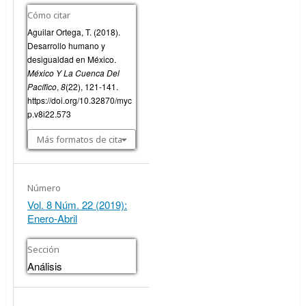
Cómo citar
Aguilar Ortega, T. (2018).
Desarrollo humano y
desigualdad en México.
México Y La Cuenca Del
Pacífico
,
8
(22), 121-141.
https://doi.org/10.32870/myc
p.v8i22.573
Más formatos de cita
Número
Vol. 8 Núm. 22 (2019):
Enero-Abril
Sección
Análisis