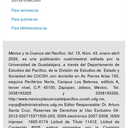
Para lectores/as
Para autores/as
Para bibliotecarios/as
México y la Cuenca del Pacífico
, Vol. 15, Núm. 43, enero-abril
2026, es una publicación cuatrimestral editada por la
Universidad de Guadalajara, a través del Departamento de
Estudios del Pacífico, de la División de Estudios de Estado y
Sociedad del CUCSH, con domicilio en Av. Parres Arias 150,
esquina Periférico Norte, Campus Los Belenes, edificio A,
tercer nivel, C.P. 45100, Zapopan, Jalisco, México, Tel.
3338193325 y 3338193326,
http://www.mexicoylacuencadelpacifico.cucsh.udg.mx,
mycp@administrativos.udg.mx Editor Responsable: Dr. Arturo
Santa Cruz. Reservas de Derechos al Uso Exclusivo 04-
2012-020715371500-203, ISSN electrónico 2007-5308, ISSN
impreso 1665-0174 Licitud de Título 11412, Licitud de
Contenido 8005, ambos otorgados por la Comisión