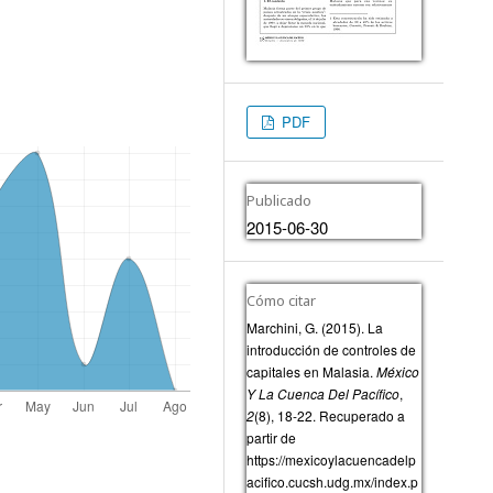
PDF
Publicado
2015-06-30
Cómo citar
Marchini, G. (2015). La
introducción de controles de
capitales en Malasia.
México
Y La Cuenca Del Pacífico
,
2
(8), 18-22. Recuperado a
partir de
https://mexicoylacuencadelp
acifico.cucsh.udg.mx/index.p