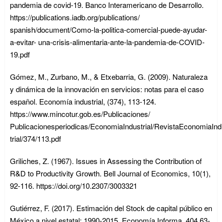
pandemia de covid-19. Banco Interamericano de Desarrollo.
https://publications.iadb.org/publications/
spanish/document/Como-la-politica-comercial-puede-ayudar-
a-evitar- una-crisis-alimentaria-ante-la-pandemia-de-COVID-
19.pdf
Gómez, M., Zurbano, M., & Etxebarria, G. (2009). Naturaleza
y dinámica de la innovación en servicios: notas para el caso
español. Economía industrial, (374), 113-124.
https://www.mincotur.gob.es/Publicaciones/
Publicacionesperiodicas/EconomiaIndustrial/RevistaEconomiaInd
trial/374/113.pdf
Griliches, Z. (1967). Issues in Assessing the Contribution of
R&D to Productivity Growth. Bell Journal of Economics, 10(1),
92-116. https://doi.org/10.2307/3003321
Gutiérrez, F. (2017). Estimación del Stock de capital público en
México a nivel estatal: 1990-2015. Economía Informa, 404,63-