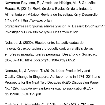
Navarrete-Reynoso, R., Arredondo-Hidalgo, M., & González-
Rosas, E. (2015). Revisión de la Evolución de la Industria
Alimentaria en México. Revista de Investigación y Desarrollo,
1(1), 7-17. https://www.ecorfan.
org/spain/researchjournals/Investigacion_y_Desarrollo/vol1num1/
Investigaci%C3%B3n%20y%20Desarrollo-2.pdf
Nolazco, J. (2020). Efectos entre las actividades de
innovación, exportación y productividad: un análisis de las
empresas manufactureras peruanas. Desarrollo y Sociedad,
(85), 67-110. https://doi.org/10.13043/dys.85.2
Nomura, K., & Amano, T. (2012). Labor Productivity and
Quality Change in Singapore: Achievements in 1974–2011 and
Prospects for the Next Two Decades (KEO Discussion Paper
No. 129). https://www.sanken.keio.ac.jp/ publication/KEO-
dp/129/KEO-DP129.pdf
Ordoñez, J., Merizalde, C., & Villamar, W. (2021). TIC y su