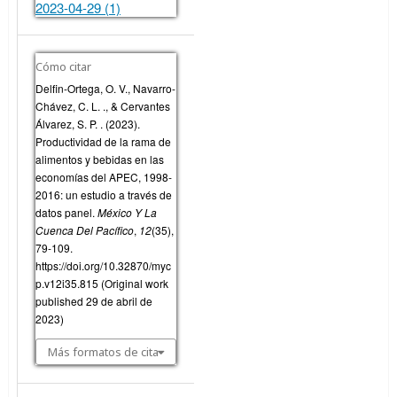
2023-04-29 (1)
Cómo citar
Delfin-Ortega, O. V., Navarro-
Chávez, C. L. ., & Cervantes
Álvarez, S. P. . (2023).
Productividad de la rama de
alimentos y bebidas en las
economías del APEC, 1998-
2016: un estudio a través de
datos panel.
México Y La
Cuenca Del Pacífico
,
12
(35),
79-109.
https://doi.org/10.32870/myc
p.v12i35.815 (Original work
published 29 de abril de
2023)
Más formatos de cita