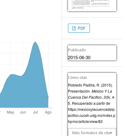
PDF
Publicado
2015-06-30
Cómo citar
Robledo Padilla, R. (2015).
Presentación.
México Y La
Cuenca Del Pacífico
,
3
(9), 4-
5. Recuperado a partir de
https://mexicoylacuencadelp
acifico.cucsh.udg.mx/index.p
hp/mc/article/view/83
Más formatos de cita