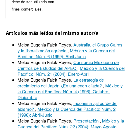
debe de ser utilizado con
fines comerciales.
Artículos más leídos del mismo autor/a
Melba Eugenia Falck Reyes,
Australia, el Grupo Cairns
y la liberalización agrícola
,
México y la Cuenca del
Pacífico: Núm. 6 (1999): Abril-Junio
Melba Eugenia Falck Reyes,
Consorcio Mexicano de
Centros de Estudios del APEC
,
México y la Cuenca del
Pacífico: Núm. 21 (2004): Enero-Abril
Melba Eugenia Falck Reyes,
La estrategia de
crecimiento del Japón ¿En una encrucijada?
,
México y
la Cuenca del Pacífico: Núm. 4 (1998): Octubre-
Diciembre
Melba Eugenia Falck Reyes,
Indonesia ¿al borde del
abismo?
,
México y la Cuenca del Pacífico: Núm. 2
(1998): Abril-Junio
Melba Eugenia Falck Reyes,
Presentación
,
México y la
Cuenca del Pacífico: Núm. 22 (2004): Mayo-Agosto