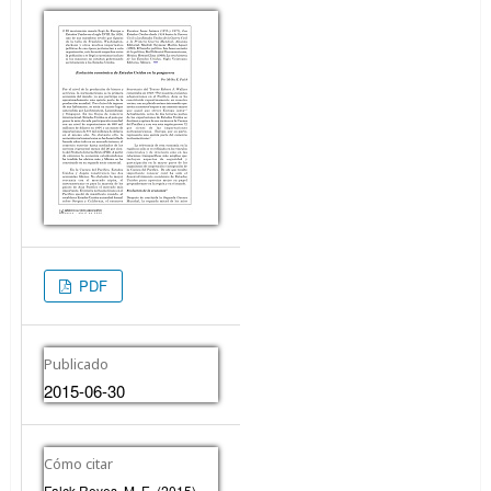
PDF
Publicado
2015-06-30
Cómo citar
Falck Reyes, M. E. (2015).