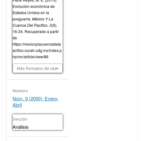
Evolución económica de
Estados Unidos en la
posguerra.
México Y La
Cuenca Del Pacífico
,
3
(9),
16-24. Recuperado a partir
de
https://mexicoylacuencadelp
acifico.cucsh.udg.mx/index.p
hp/mc/article/view/86
Más formatos de cita
Número
Núm. 9 (2000): Enero-
Abril
Sección
Análisis