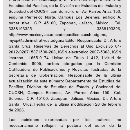
Estudios del Pacífico, de la División de Estudios de Estado y
Sociedad del CUCSH, con domicilio en Av. Parres Arias 150,
esquina Periférico Norte, Campus Los Belenes, edificio A,
tercer nivel, C.P. 45100, Zapopan, Jalisco, México, Tel.
3338193325 y 3338193326,
http://www.mexicoylacuencadelpacifico.cucsh.udg.mx,
mycp@administrativos.udg.mx Editor Responsable: Dr. Arturo
Santa Cruz. Reservas de Derechos al Uso Exclusivo 04-
2012-020715371500-203, ISSN electrónico 2007-5308, ISSN
impreso 1665-0174 Licitud de Título 11412, Licitud de
Contenido 8005, ambos otorgados por la Comisión
Calificadora de Publicaciones y Revistas Ilustradas de la
Secretaría de Gobernación. Responsable de la última
actualización de este número: Departamento de Estudios del
Pacífico, División de Estudios de Estado y Sociedad del
CUCSH, Campus Belenes, Av. Parres Arias 150, Col.
Belenes, C.P. 45100. Zapopan, Jalisco, México, Dr. Arturo
Santa Cruz. Fecha de la última modificación 20 de febrero
de 2026.
Las opiniones expresadas por los autores no
necesariamente reflejan la postura del editor de la