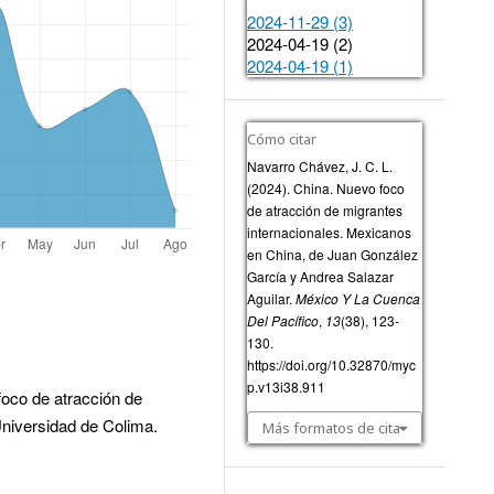
2024-11-29 (3)
2024-04-19 (2)
2024-04-19 (1)
Cómo citar
Navarro Chávez, J. C. L.
(2024). China. Nuevo foco
de atracción de migrantes
internacionales. Mexicanos
en China, de Juan González
García y Andrea Salazar
Aguilar.
México Y La Cuenca
Del Pacífico
,
13
(38), 123-
130.
https://doi.org/10.32870/myc
p.v13i38.911
foco de atracción de
Universidad de Colima.
Más formatos de cita