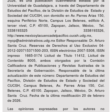
2026, es una publicación cuatrimestral editada por la
Universidad de Guadalajara, a través del Departamento de
Estudios del Pacífico, de la División de Estudios de Estado y
Sociedad del CUCSH, con domicilio en Av. Parres Arias 150,
esquina Periférico Norte, Campus Los Belenes, edificio A,
tercer nivel, C.P. 45100, Zapopan, Jalisco, México, Tel.
3338193325 y 3338193326,
http://www.mexicoylacuencadelpacifico.cucsh.udg.mx,
mycp@administrativos.udg.mx Editor Responsable: Dr. Arturo
Santa Cruz. Reservas de Derechos al Uso Exclusivo 04-
2012-020715371500-203, ISSN electrónico 2007-5308, ISSN
impreso 1665-0174 Licitud de Título 11412, Licitud de
Contenido 8005, ambos otorgados por la Comisión
Calificadora de Publicaciones y Revistas Ilustradas de la
Secretaría de Gobernación. Responsable de la última
actualización de este número: Departamento de Estudios del
Pacífico, División de Estudios de Estado y Sociedad del
CUCSH, Campus Belenes, Av. Parres Arias 150, Col.
Belenes, C.P. 45100. Zapopan, Jalisco, México, Dr. Arturo
Santa Cruz. Fecha de la última modificación 20 de febrero
de 2026.
Las opiniones expresadas por los autores no