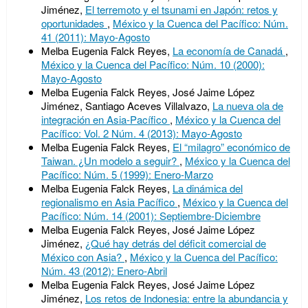
Jiménez,
El terremoto y el tsunami en Japón: retos y
oportunidades
,
México y la Cuenca del Pacífico: Núm.
41 (2011): Mayo-Agosto
Melba Eugenia Falck Reyes,
La economía de Canadá
,
México y la Cuenca del Pacífico: Núm. 10 (2000):
Mayo-Agosto
Melba Eugenia Falck Reyes, José Jaime López
Jiménez, Santiago Aceves Villalvazo,
La nueva ola de
integración en Asia-Pacífico
,
México y la Cuenca del
Pacífico: Vol. 2 Núm. 4 (2013): Mayo-Agosto
Melba Eugenia Falck Reyes,
El “milagro” económico de
Taiwan. ¿Un modelo a seguir?
,
México y la Cuenca del
Pacífico: Núm. 5 (1999): Enero-Marzo
Melba Eugenia Falck Reyes,
La dinámica del
regionalismo en Asia Pacífico
,
México y la Cuenca del
Pacífico: Núm. 14 (2001): Septiembre-Diciembre
Melba Eugenia Falck Reyes, José Jaime López
Jiménez,
¿Qué hay detrás del déficit comercial de
México con Asia?
,
México y la Cuenca del Pacífico:
Núm. 43 (2012): Enero-Abril
Melba Eugenia Falck Reyes, José Jaime López
Jiménez,
Los retos de Indonesia: entre la abundancia y