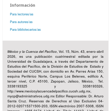
Información
Para lectores/as
Para autores/as
Para bibliotecarios/as
México y la Cuenca del Pacífico
, Vol. 15, Núm. 43, enero-abril
2026, es una publicación cuatrimestral editada por la
Universidad de Guadalajara, a través del Departamento de
Estudios del Pacífico, de la División de Estudios de Estado y
Sociedad del CUCSH, con domicilio en Av. Parres Arias 150,
esquina Periférico Norte, Campus Los Belenes, edificio A,
tercer nivel, C.P. 45100, Zapopan, Jalisco, México, Tel.
3338193325 y 3338193326,
http://www.mexicoylacuencadelpacifico.cucsh.udg.mx,
mycp@administrativos.udg.mx Editor Responsable: Dr. Arturo
Santa Cruz. Reservas de Derechos al Uso Exclusivo 04-
2012-020715371500-203, ISSN electrónico 2007-5308, ISSN
impreso 1665-0174 Licitud de Título 11412, Licitud de