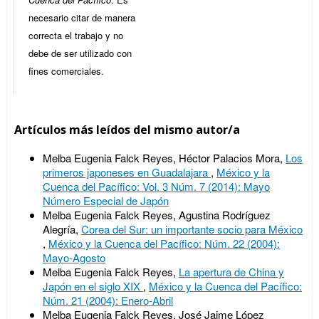
necesario citar de manera
correcta el trabajo y no
debe de ser utilizado con
fines comerciales.
Artículos más leídos del mismo autor/a
Melba Eugenia Falck Reyes, Héctor Palacios Mora,
Los
primeros japoneses en Guadalajara
,
México y la
Cuenca del Pacífico: Vol. 3 Núm. 7 (2014): Mayo
Número Especial de Japón
Melba Eugenia Falck Reyes, Agustina Rodríguez
Alegría,
Corea del Sur: un importante socio para México
,
México y la Cuenca del Pacífico: Núm. 22 (2004):
Mayo-Agosto
Melba Eugenia Falck Reyes,
La apertura de China y
Japón en el siglo XIX
,
México y la Cuenca del Pacífico:
Núm. 21 (2004): Enero-Abril
Melba Eugenia Falck Reyes, José Jaime López