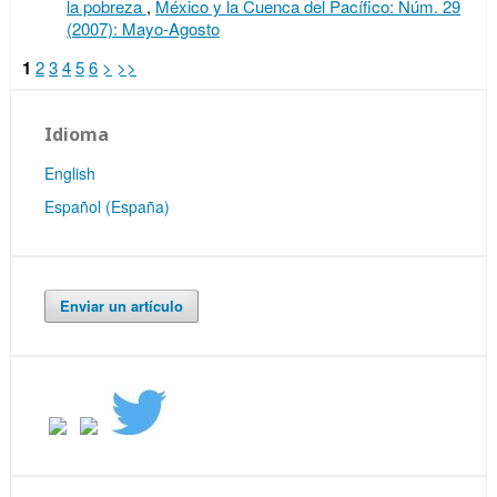
la pobreza
,
México y la Cuenca del Pacífico: Núm. 29
(2007): Mayo-Agosto
1
2
3
4
5
6
>
>>
Idioma
English
Español (España)
Enviar un artículo