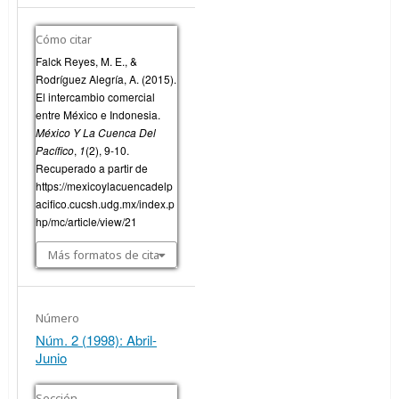
Cómo citar
Falck Reyes, M. E., &
Rodríguez Alegría, A. (2015).
El intercambio comercial
entre México e Indonesia.
México Y La Cuenca Del
Pacífico
,
1
(2), 9-10.
Recuperado a partir de
https://mexicoylacuencadelp
acifico.cucsh.udg.mx/index.p
hp/mc/article/view/21
Más formatos de cita
Número
Núm. 2 (1998): Abril-
Junio
Sección