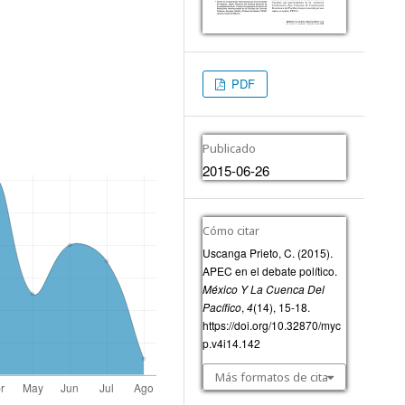
PDF
Publicado
2015-06-26
Cómo citar
Uscanga Prieto, C. (2015).
APEC en el debate político.
México Y La Cuenca Del
Pacífico
,
4
(14), 15-18.
https://doi.org/10.32870/myc
p.v4i14.142
Más formatos de cita