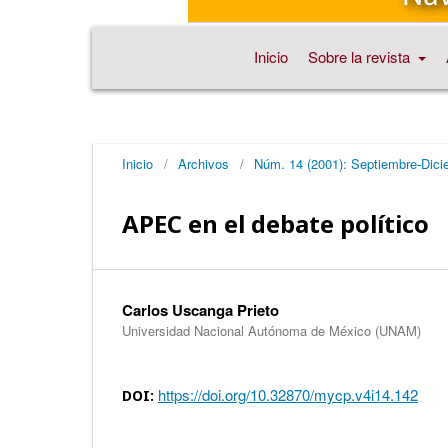
Inicio
Sobre la revista
Inicio
/
Archivos
/
Núm. 14 (2001): Septiembre-Dici
APEC en el debate político
Carlos Uscanga Prieto
Universidad Nacional Autónoma de México (UNAM)
https://doi.org/10.32870/mycp.v4i14.142
DOI: