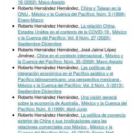
16 (2002): Mayo-Agosto
Roberto Hernández Hernández,
China y Taiwan en la
ONU
,
México y la Cuenca del Pacífico: Núm. 5 (1999):
Enero-Marzo
Roberto Hernández Hernández,
La relación China-
Estados Unidos en el contexto de la COVID-19
,
México
y la Cuenca del Pacífico: Vol. 9 Núm. 27 (2020):
Septiembre-Diciembre
Roberto Hernández Hernández, José Jaime López
Jiménez,
China en el contexto internacional
,
México y
la Cuenca del Pacífico: Núm. 35 (2009): Mayo-Agosto
Roberto Hernández Hernández,
Las políticas de
integración económica en el Pacífico asiático y el
Pacífico latinoamericano: una perspectiva mexicana
,
México y la Cuenca del Pacífico: Vol. 2 Núm. 5 (2013):
Septiembre-Diciembre
Roberto Hernández Hernández,
Una visión general
sobre la economía de Australia
,
México y la Cuenca del
Pacífico: Núm. 6 (1999): Abril-Junio
Roberto Hernández Hernández,
La política de comercio
exterior de China y sus implicaciones para las
relaciones comerciales con México
,
México y la
Cuenca del Pacífico: Núm. 43 (2012): Enero-Abril