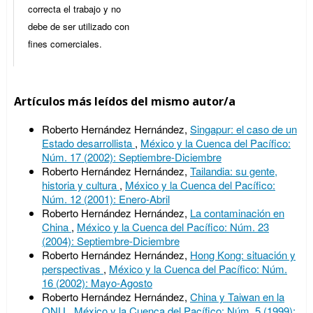
correcta el trabajo y no
debe de ser utilizado con
fines comerciales.
Artículos más leídos del mismo autor/a
Roberto Hernández Hernández,
Singapur: el caso de un
Estado desarrollista
,
México y la Cuenca del Pacífico:
Núm. 17 (2002): Septiembre-Diciembre
Roberto Hernández Hernández,
Tailandia: su gente,
historia y cultura
,
México y la Cuenca del Pacífico:
Núm. 12 (2001): Enero-Abril
Roberto Hernández Hernández,
La contaminación en
China
,
México y la Cuenca del Pacífico: Núm. 23
(2004): Septiembre-Diciembre
Roberto Hernández Hernández,
Hong Kong: situación y
perspectivas
,
México y la Cuenca del Pacífico: Núm.
16 (2002): Mayo-Agosto
Roberto Hernández Hernández,
China y Taiwan en la
ONU
,
México y la Cuenca del Pacífico: Núm. 5 (1999):