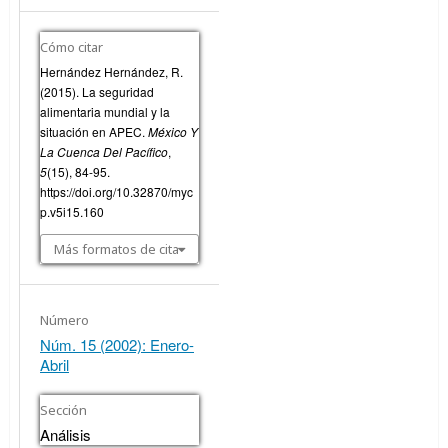
Cómo citar
Hernández Hernández, R.
(2015). La seguridad
alimentaria mundial y la
situación en APEC.
México Y
La Cuenca Del Pacífico
,
5
(15), 84-95.
https://doi.org/10.32870/myc
p.v5i15.160
Más formatos de cita
Número
Núm. 15 (2002): Enero-
Abril
Sección
Análisis