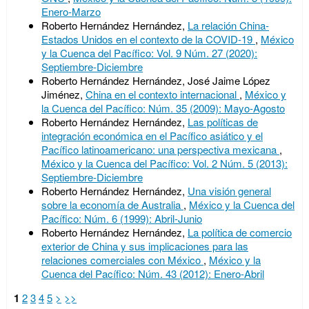
Enero-Marzo
Roberto Hernández Hernández,
La relación China-
Estados Unidos en el contexto de la COVID-19
,
México
y la Cuenca del Pacífico: Vol. 9 Núm. 27 (2020):
Septiembre-Diciembre
Roberto Hernández Hernández, José Jaime López
Jiménez,
China en el contexto internacional
,
México y
la Cuenca del Pacífico: Núm. 35 (2009): Mayo-Agosto
Roberto Hernández Hernández,
Las políticas de
integración económica en el Pacífico asiático y el
Pacífico latinoamericano: una perspectiva mexicana
,
México y la Cuenca del Pacífico: Vol. 2 Núm. 5 (2013):
Septiembre-Diciembre
Roberto Hernández Hernández,
Una visión general
sobre la economía de Australia
,
México y la Cuenca del
Pacífico: Núm. 6 (1999): Abril-Junio
Roberto Hernández Hernández,
La política de comercio
exterior de China y sus implicaciones para las
relaciones comerciales con México
,
México y la
Cuenca del Pacífico: Núm. 43 (2012): Enero-Abril
1
2
3
4
5
>
>>