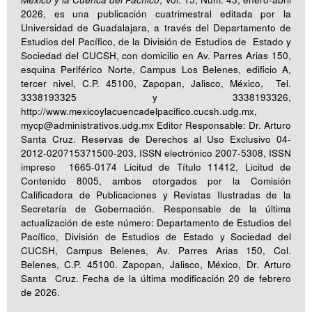
2026, es una publicación cuatrimestral editada por la
Universidad de Guadalajara, a través del Departamento de
Estudios del Pacífico, de la División de Estudios de Estado y
Sociedad del CUCSH, con domicilio en Av. Parres Arias 150,
esquina Periférico Norte, Campus Los Belenes, edificio A,
tercer nivel, C.P. 45100, Zapopan, Jalisco, México, Tel.
3338193325 y 3338193326,
http://www.mexicoylacuencadelpacifico.cucsh.udg.mx,
mycp@administrativos.udg.mx Editor Responsable: Dr. Arturo
Santa Cruz. Reservas de Derechos al Uso Exclusivo 04-
2012-020715371500-203, ISSN electrónico 2007-5308, ISSN
impreso 1665-0174 Licitud de Título 11412, Licitud de
Contenido 8005, ambos otorgados por la Comisión
Calificadora de Publicaciones y Revistas Ilustradas de la
Secretaría de Gobernación. Responsable de la última
actualización de este número: Departamento de Estudios del
Pacífico, División de Estudios de Estado y Sociedad del
CUCSH, Campus Belenes, Av. Parres Arias 150, Col.
Belenes, C.P. 45100. Zapopan, Jalisco, México, Dr. Arturo
Santa Cruz. Fecha de la última modificación 20 de febrero
de 2026.