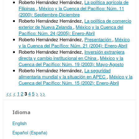
Roberto Hernández Hernández,
La política agrícola de
Filipinas
,
México y la Cuenca del Pacífico: Núm. 11
(2000): Septiembre-Diciembre
Roberto Hernández Hernández,
La política de comercio
exterior de Nueva Zelanda
,
México y la Cuenca del
Pacífico: Núm. 24 (2005): Enero-Abril
Roberto Hernández Hernández,
Presentación
,
México
y la Cuenca del Pacífico: Núm. 21 (2004): Enero-Abril
Roberto Hernández Hernández,
Inversión extranjera
directa y cambio institucional en China
,
México y la
Cuenca del Pacífico: Núm. 19 (2003): Mayo-Agosto
Roberto Hernández Hernández,
La seguridad
alimentaria mundial y la situación en APEC
,
México y la
Cuenca del Pacífico: Núm. 15 (2002): Enero-Abril
<<
<
1
2
3
4
5
>
>>
Idioma
English
Español (España)