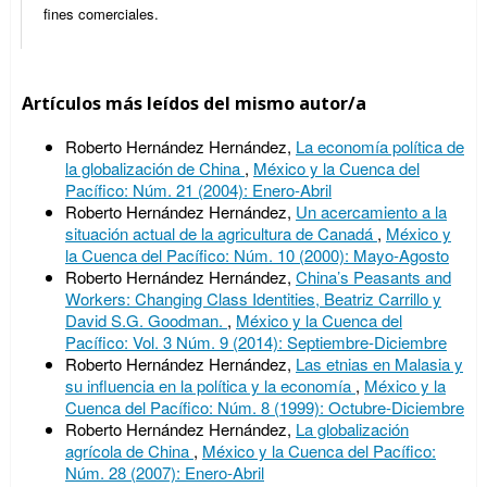
fines comerciales.
Artículos más leídos del mismo autor/a
Roberto Hernández Hernández,
La economía política de
la globalización de China
,
México y la Cuenca del
Pacífico: Núm. 21 (2004): Enero-Abril
Roberto Hernández Hernández,
Un acercamiento a la
situación actual de la agricultura de Canadá
,
México y
la Cuenca del Pacífico: Núm. 10 (2000): Mayo-Agosto
Roberto Hernández Hernández,
China’s Peasants and
Workers: Changing Class Identities, Beatriz Carrillo y
David S.G. Goodman.
,
México y la Cuenca del
Pacífico: Vol. 3 Núm. 9 (2014): Septiembre-Diciembre
Roberto Hernández Hernández,
Las etnias en Malasia y
su influencia en la política y la economía
,
México y la
Cuenca del Pacífico: Núm. 8 (1999): Octubre-Diciembre
Roberto Hernández Hernández,
La globalización
agrícola de China
,
México y la Cuenca del Pacífico:
Núm. 28 (2007): Enero-Abril