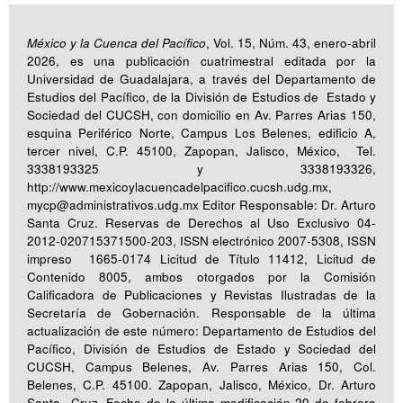
México y la Cuenca del Pacífico
, Vol. 15, Núm. 43, enero-abril
2026, es una publicación cuatrimestral editada por la
Universidad de Guadalajara, a través del Departamento de
Estudios del Pacífico, de la División de Estudios de Estado y
Sociedad del CUCSH, con domicilio en Av. Parres Arias 150,
esquina Periférico Norte, Campus Los Belenes, edificio A,
tercer nivel, C.P. 45100, Zapopan, Jalisco, México, Tel.
3338193325 y 3338193326,
http://www.mexicoylacuencadelpacifico.cucsh.udg.mx,
mycp@administrativos.udg.mx Editor Responsable: Dr. Arturo
Santa Cruz. Reservas de Derechos al Uso Exclusivo 04-
2012-020715371500-203, ISSN electrónico 2007-5308, ISSN
impreso 1665-0174 Licitud de Título 11412, Licitud de
Contenido 8005, ambos otorgados por la Comisión
Calificadora de Publicaciones y Revistas Ilustradas de la
Secretaría de Gobernación. Responsable de la última
actualización de este número: Departamento de Estudios del
Pacífico, División de Estudios de Estado y Sociedad del
CUCSH, Campus Belenes, Av. Parres Arias 150, Col.
Belenes, C.P. 45100. Zapopan, Jalisco, México, Dr. Arturo
Santa Cruz. Fecha de la última modificación 20 de febrero