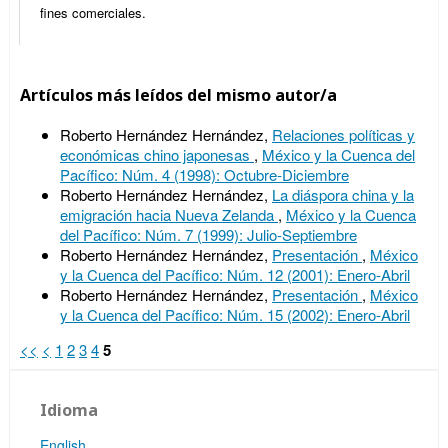
fines comerciales.
Artículos más leídos del mismo autor/a
Roberto Hernández Hernández,
Relaciones políticas y
económicas chino japonesas
,
México y la Cuenca del
Pacífico: Núm. 4 (1998): Octubre-Diciembre
Roberto Hernández Hernández,
La diáspora china y la
emigración hacia Nueva Zelanda
,
México y la Cuenca
del Pacífico: Núm. 7 (1999): Julio-Septiembre
Roberto Hernández Hernández,
Presentación
,
México
y la Cuenca del Pacífico: Núm. 12 (2001): Enero-Abril
Roberto Hernández Hernández,
Presentación
,
México
y la Cuenca del Pacífico: Núm. 15 (2002): Enero-Abril
<<
<
1
2
3
4
5
Idioma
English