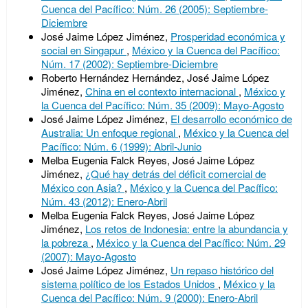
Cuenca del Pacífico: Núm. 26 (2005): Septiembre-
Diciembre
José Jaime López Jiménez,
Prosperidad económica y
social en Singapur
,
México y la Cuenca del Pacífico:
Núm. 17 (2002): Septiembre-Diciembre
Roberto Hernández Hernández, José Jaime López
Jiménez,
China en el contexto internacional
,
México y
la Cuenca del Pacífico: Núm. 35 (2009): Mayo-Agosto
José Jaime López Jiménez,
El desarrollo económico de
Australia: Un enfoque regional
,
México y la Cuenca del
Pacífico: Núm. 6 (1999): Abril-Junio
Melba Eugenia Falck Reyes, José Jaime López
Jiménez,
¿Qué hay detrás del déficit comercial de
México con Asia?
,
México y la Cuenca del Pacífico:
Núm. 43 (2012): Enero-Abril
Melba Eugenia Falck Reyes, José Jaime López
Jiménez,
Los retos de Indonesia: entre la abundancia y
la pobreza
,
México y la Cuenca del Pacífico: Núm. 29
(2007): Mayo-Agosto
José Jaime López Jiménez,
Un repaso histórico del
sistema político de los Estados Unidos
,
México y la
Cuenca del Pacífico: Núm. 9 (2000): Enero-Abril