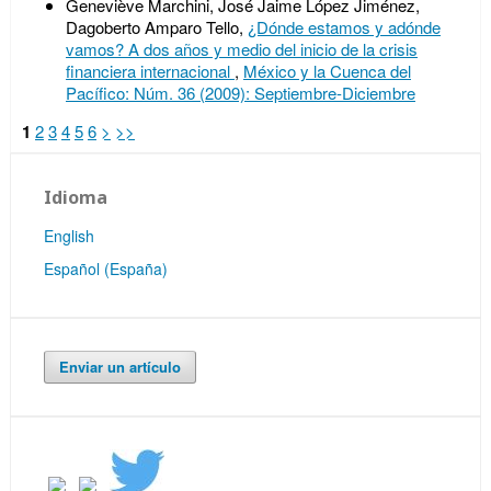
Geneviève Marchini, José Jaime López Jiménez,
Dagoberto Amparo Tello,
¿Dónde estamos y adónde
vamos? A dos años y medio del inicio de la crisis
financiera internacional
,
México y la Cuenca del
Pacífico: Núm. 36 (2009): Septiembre-Diciembre
1
2
3
4
5
6
>
>>
Idioma
English
Español (España)
Enviar un artículo