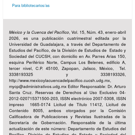
Para bibliotecarios/as
México y la Cuenca del Pacífico
, Vol. 15, Núm. 43, enero-abril
2026, es una publicación cuatrimestral editada por la
Universidad de Guadalajara, a través del Departamento de
Estudios del Pacífico, de la División de Estudios de Estado y
Sociedad del CUCSH, con domicilio en Av. Parres Arias 150,
esquina Periférico Norte, Campus Los Belenes, edificio A,
tercer nivel, C.P. 45100, Zapopan, Jalisco, México, Tel.
3338193325 y 3338193326,
http://www.mexicoylacuencadelpacifico.cucsh.udg.mx,
mycp@administrativos.udg.mx Editor Responsable: Dr. Arturo
Santa Cruz. Reservas de Derechos al Uso Exclusivo 04-
2012-020715371500-203, ISSN electrónico 2007-5308, ISSN
impreso 1665-0174 Licitud de Título 11412, Licitud de
Contenido 8005, ambos otorgados por la Comisión
Calificadora de Publicaciones y Revistas Ilustradas de la
Secretaría de Gobernación. Responsable de la última
actualización de este número: Departamento de Estudios del
Pacífico, División de Estudios de Estado y Sociedad del