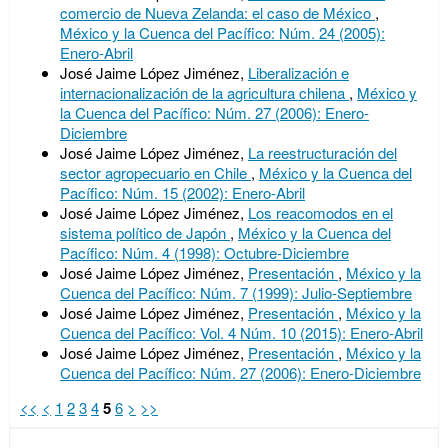
comercio de Nueva Zelanda: el caso de México
,
México y la Cuenca del Pacífico: Núm. 24 (2005):
Enero-Abril
José Jaime López Jiménez,
Liberalización e
internacionalización de la agricultura chilena
,
México y
la Cuenca del Pacífico: Núm. 27 (2006): Enero-
Diciembre
José Jaime López Jiménez,
La reestructuración del
sector agropecuario en Chile
,
México y la Cuenca del
Pacífico: Núm. 15 (2002): Enero-Abril
José Jaime López Jiménez,
Los reacomodos en el
sistema político de Japón
,
México y la Cuenca del
Pacífico: Núm. 4 (1998): Octubre-Diciembre
José Jaime López Jiménez,
Presentación
,
México y la
Cuenca del Pacífico: Núm. 7 (1999): Julio-Septiembre
José Jaime López Jiménez,
Presentación
,
México y la
Cuenca del Pacífico: Vol. 4 Núm. 10 (2015): Enero-Abril
José Jaime López Jiménez,
Presentación
,
México y la
Cuenca del Pacífico: Núm. 27 (2006): Enero-Diciembre
<<
<
1
2
3
4
5
6
>
>>