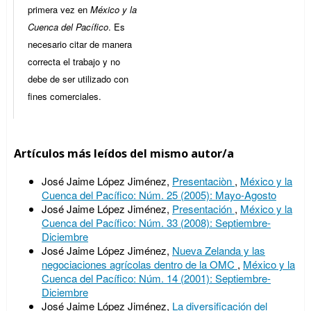
primera vez en
México y la
Cuenca del Pacífico
. Es
necesario citar de manera
correcta el trabajo y no
debe de ser utilizado con
fines comerciales.
Artículos más leídos del mismo autor/a
José Jaime López Jiménez,
Presentaciòn
,
México y la
Cuenca del Pacífico: Núm. 25 (2005): Mayo-Agosto
José Jaime López Jiménez,
Presentación
,
México y la
Cuenca del Pacífico: Núm. 33 (2008): Septiembre-
Diciembre
José Jaime López Jiménez,
Nueva Zelanda y las
negociaciones agrícolas dentro de la OMC
,
México y la
Cuenca del Pacífico: Núm. 14 (2001): Septiembre-
Diciembre
José Jaime López Jiménez,
La diversificación del