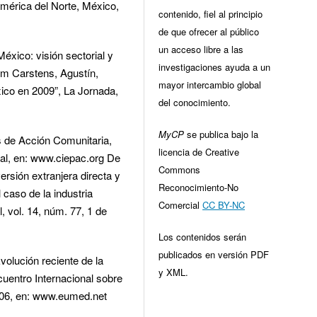
América del Norte, México,
contenido, fiel al principio
de que ofrecer al público
un acceso libre a las
México: visión sectorial y
investigaciones ayuda a un
om Carstens, Agustín,
mayor intercambio global
xico en 2009”, La Jornada,
del conocimiento.
MyCP
se publica bajo la
s de Acción Comunitaria,
licencia de Creative
nal, en: www.ciepac.org De
Commons
rsión extranjera directa y
Reconocimiento-No
 caso de la industria
Comercial
CC BY-NC
, vol. 14, núm. 77, 1 de
Los contenidos serán
publicados en versión PDF
olución reciente de la
y XML.
cuentro Internacional sobre
2006, en: www.eumed.net