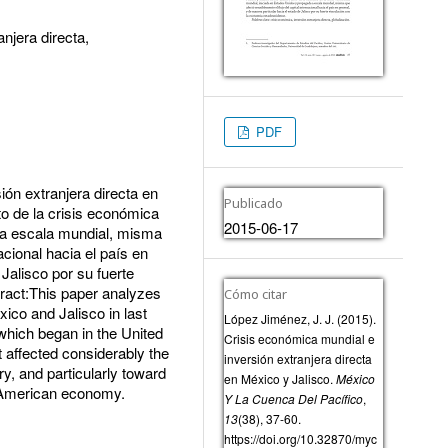
njera directa,
PDF
sión extranjera directa en
Publicado
to de la crisis económica
2015-06-17
 a escala mundial, misma
acional hacia el país en
Jalisco por su fuerte
ract:This paper analyzes
Cómo citar
xico and Jalisco in last
López Jiménez, J. J. (2015).
 which began in the United
Crisis económica mundial e
 affected considerably the
inversión extranjera directa
ry, and particularly toward
en México y Jalisco.
México
e American economy.
Y La Cuenca Del Pacífico
,
13
(38), 37-60.
https://doi.org/10.32870/myc