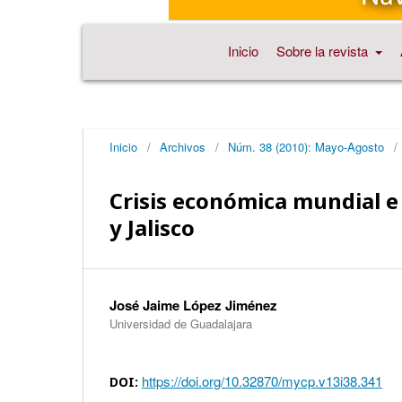
Inicio
Sobre la revista
Inicio
/
Archivos
/
Núm. 38 (2010): Mayo-Agosto
/
Crisis económica mundial e
y Jalisco
José Jaime López Jiménez
Universidad de Guadalajara
https://doi.org/10.32870/mycp.v13i38.341
DOI: