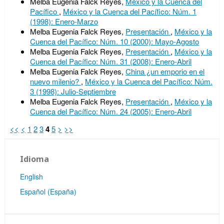
Melba Eugenia Falck Reyes,
México y la Cuenca del
Pacífico
,
México y la Cuenca del Pacífico: Núm. 1
(1998): Enero-Marzo
Melba Eugenia Falck Reyes,
Presentación
,
México y la
Cuenca del Pacífico: Núm. 10 (2000): Mayo-Agosto
Melba Eugenia Falck Reyes,
Presentación
,
México y la
Cuenca del Pacífico: Núm. 31 (2008): Enero-Abril
Melba Eugenia Falck Reyes,
China ¿un emporio en el
nuevo milenio?
,
México y la Cuenca del Pacífico: Núm.
3 (1998): Julio-Septiembre
Melba Eugenia Falck Reyes,
Presentación
,
México y la
Cuenca del Pacífico: Núm. 24 (2005): Enero-Abril
<<
<
1
2
3
4
5
>
>>
Idioma
English
Español (España)