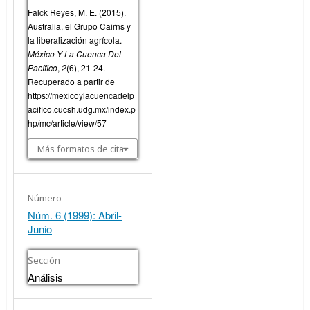
Falck Reyes, M. E. (2015).
Australia, el Grupo Cairns y
la liberalización agrícola.
México Y La Cuenca Del
Pacífico
,
2
(6), 21-24.
Recuperado a partir de
https://mexicoylacuencadelp
acifico.cucsh.udg.mx/index.p
hp/mc/article/view/57
Más formatos de cita
Número
Núm. 6 (1999): Abril-
Junio
Sección
Análisis