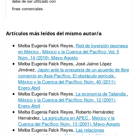
debe de ser utilizado con
fines comerciales.
Artículos más leídos del mismo autor/a
Melba Eugenia Falck Reyes,
Red de inversión japonesa
en México
,
México y la Cuenca del Pacífico: Vol. 5
Núm. 14 (2016): Mayo-Agosto
Melba Eugenia Falck Reyes, José Jaime López
Jiménez,
Japón ante la propuesta de un acuerdo de libre
comercio en Asia-Pacífico. El obstáculo agrícola
,
México y la Cuenca del Pacífico: Núm. 40 (2011):
Enero-Abril
Melba Eugenia Falck Reyes,
La economía de Tailandia
,
México y la Cuenca del Pacífico: Núm. 12 (2001):
Enero-Abril
Melba Eugenia Falck Reyes, Roberto Hernández
Hernández,
La agricultura en APEC
,
México y la
Cuenca del Pacífico: Núm. 13 (2001): Mayo-Agosto
Melba Eugenia Falck Reyes,
Las relaciones