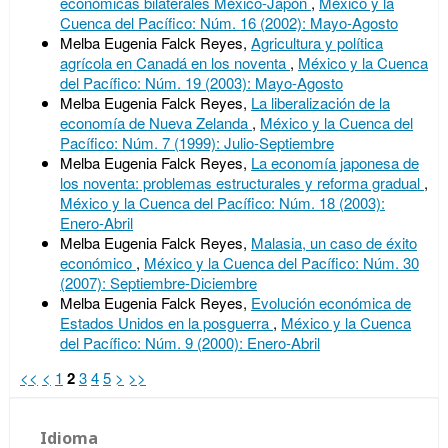
económicas bilaterales México-Japón
,
México y la
Cuenca del Pacífico: Núm. 16 (2002): Mayo-Agosto
Melba Eugenia Falck Reyes,
Agricultura y política
agrícola en Canadá en los noventa
,
México y la Cuenca
del Pacífico: Núm. 19 (2003): Mayo-Agosto
Melba Eugenia Falck Reyes,
La liberalización de la
economía de Nueva Zelanda
,
México y la Cuenca del
Pacífico: Núm. 7 (1999): Julio-Septiembre
Melba Eugenia Falck Reyes,
La economía japonesa de
los noventa: problemas estructurales y reforma gradual
,
México y la Cuenca del Pacífico: Núm. 18 (2003):
Enero-Abril
Melba Eugenia Falck Reyes,
Malasia, un caso de éxito
económico
,
México y la Cuenca del Pacífico: Núm. 30
(2007): Septiembre-Diciembre
Melba Eugenia Falck Reyes,
Evolución económica de
Estados Unidos en la posguerra
,
México y la Cuenca
del Pacífico: Núm. 9 (2000): Enero-Abril
<<
<
1
2
3
4
5
>
>>
Idioma