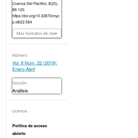
Cuenca Del Pacífico
,
8
(22),
89-120.
https://doi.org/10.32870/myc
p.v8i22.584
Más formatos de cita
Número
Vol. 8 Núm. 22 (2019):
Enero-Abril
Sección
Análisis
Licencia
Política de acceso
abierto