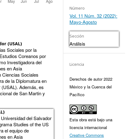
Número
Vol. 11 Núm. 32 (2022):
Mayo-Agosto
Sección
Análisis
dor (USAL)
ias Sociales por la
 Estudios Coreanos por
mo Investigadora del
Licencia
nes en Asia
n Ciencias Sociales
Derechos de autor 2022
a de la Diplomatura en
or (USAL). Además, es
México y la Cuenca del
acional de San Martin y
Pacífico
AL)
 Universidad del Salvador
Esta obra está bajo una
ograma Studies of the US
licencia internacional
ra el equipo de
Creative Commons
nes en Asia