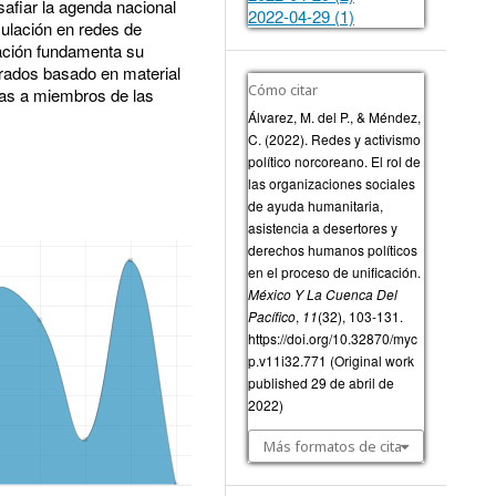
safiar la agenda nacional
2022-04-29 (1)
culación en redes de
ación fundamenta su
grados basado en material
Cómo citar
stas a miembros de las
Álvarez, M. del P., & Méndez,
C. (2022). Redes y activismo
político norcoreano. El rol de
las organizaciones sociales
de ayuda humanitaria,
asistencia a desertores y
derechos humanos políticos
en el proceso de unificación.
México Y La Cuenca Del
Pacífico
,
11
(32), 103-131.
https://doi.org/10.32870/myc
p.v11i32.771 (Original work
published 29 de abril de
2022)
Más formatos de cita