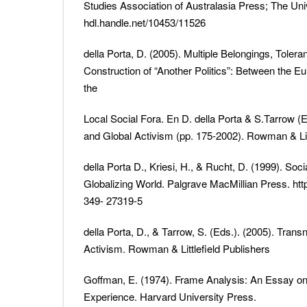
Studies Association of Australasia Press; The Univ
hdl.handle.net/10453/11526
della Porta, D. (2005). Multiple Belongings, Toleran
Construction of “Another Politics”: Between the 
the
Local Social Fora. En D. della Porta & S.Tarrow (E
and Global Activism (pp. 175-2002). Rowman & Litt
della Porta D., Kriesi, H., & Rucht, D. (1999). So
Globalizing World. Palgrave MacMillian Press. http
349- 27319-5
della Porta, D., & Tarrow, S. (Eds.). (2005). Trans
Activism. Rowman & Littlefield Publishers
Goffman, E. (1974). Frame Analysis: An Essay on 
Experience. Harvard University Press.