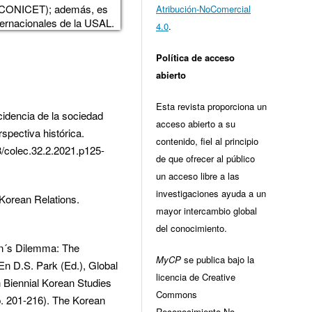
 CONICET); además, es
Atribución-NoComercial
ternacionales de la USAL.
4.0
.
Política de acceso
abierto
Esta revista proporciona un
cidencia de la sociedad
acceso abierto a su
spectiva histórica.
contenido, fiel al principio
53/colec.32.2.2021.p125-
de que ofrecer al público
un acceso libre a las
investigaciones ayuda a un
-Korean Relations.
mayor intercambio global
del conocimiento.
an´s Dilemma: The
MyCP
se publica bajo la
En D.S. Park (Ed.), Global
licencia de Creative
 Biennial Korean Studies
Commons
p. 201-216). The Korean
Reconocimiento-No