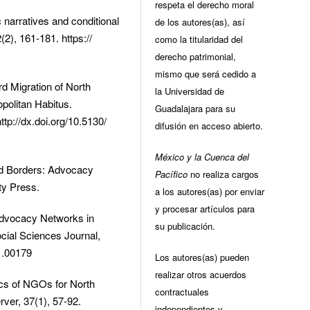
respeta el derecho moral
 narratives and conditional
de los autores(as), así
(2), 161-181. https://
como la titularidad del
derecho patrimonial,
mismo que será cedido a
rd Migration of North
la Universidad de
politan Habitus.
Guadalajara para su
ttp://dx.doi.org/10.5130/
difusión en acceso abierto.
México y la Cuenca del
ond Borders: Advocacy
Pacífico
no realiza cargos
ity Press.
a los autores(as) por enviar
y procesar artículos para
 Advocacy Networks in
su publicación.
Social Sciences Journal,
1.00179
Los autores(as) pueden
realizar otros acuerdos
cs of NGOs for North
contractuales
er, 37(1), 57-92.
independientes y