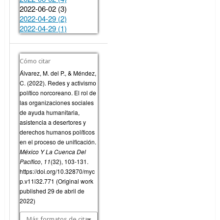
2022-06-02 (3)
2022-04-29 (2)
2022-04-29 (1)
Cómo citar
Álvarez, M. del P., & Méndez,
C. (2022). Redes y activismo
político norcoreano. El rol de
las organizaciones sociales
de ayuda humanitaria,
asistencia a desertores y
derechos humanos políticos
en el proceso de unificación.
México Y La Cuenca Del
Pacífico
,
11
(32), 103-131.
https://doi.org/10.32870/myc
p.v11i32.771 (Original work
published 29 de abril de
2022)
Más formatos de cita