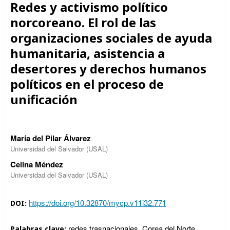
Redes y activismo político
norcoreano. El rol de las
organizaciones sociales de ayuda
humanitaria, asistencia a
desertores y derechos humanos
políticos en el proceso de
unificación
María del Pilar Álvarez
Universidad del Salvador (USAL)
Celina Méndez
Universidad del Salvador (USAL)
https://doi.org/10.32870/mycp.v11i32.771
DOI:
redes trasnacionales, Corea del Norte,
Palabras clave: