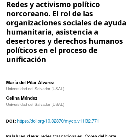
Redes y activismo político
norcoreano. El rol de las
organizaciones sociales de ayuda
humanitaria, asistencia a
desertores y derechos humanos
políticos en el proceso de
unificación
María del Pilar Álvarez
Universidad del Salvador (USAL)
Celina Méndez
Universidad del Salvador (USAL)
https://doi.org/10.32870/mycp.v11i32.771
DOI:
redes trasnacionales, Corea del Norte,
Palabras clave: