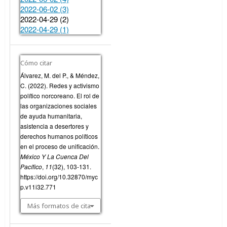
2022-06-02 (3)
2022-04-29 (2)
2022-04-29 (1)
Cómo citar
Álvarez, M. del P., & Méndez,
C. (2022). Redes y activismo
político norcoreano. El rol de
las organizaciones sociales
de ayuda humanitaria,
asistencia a desertores y
derechos humanos políticos
en el proceso de unificación.
México Y La Cuenca Del
Pacífico
,
11
(32), 103-131.
https://doi.org/10.32870/myc
p.v11i32.771
Más formatos de cita