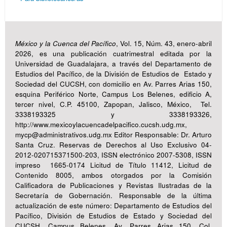
México y la Cuenca del Pacífico
, Vol. 15, Núm. 43, enero-abril
2026, es una publicación cuatrimestral editada por la
Universidad de Guadalajara, a través del Departamento de
Estudios del Pacífico, de la División de Estudios de Estado y
Sociedad del CUCSH, con domicilio en Av. Parres Arias 150,
esquina Periférico Norte, Campus Los Belenes, edificio A,
tercer nivel, C.P. 45100, Zapopan, Jalisco, México, Tel.
3338193325 y 3338193326,
http://www.mexicoylacuencadelpacifico.cucsh.udg.mx,
mycp@administrativos.udg.mx Editor Responsable: Dr. Arturo
Santa Cruz. Reservas de Derechos al Uso Exclusivo 04-
2012-020715371500-203, ISSN electrónico 2007-5308, ISSN
impreso 1665-0174 Licitud de Título 11412, Licitud de
Contenido 8005, ambos otorgados por la Comisión
Calificadora de Publicaciones y Revistas Ilustradas de la
Secretaría de Gobernación. Responsable de la última
actualización de este número: Departamento de Estudios del
Pacífico, División de Estudios de Estado y Sociedad del
CUCSH, Campus Belenes, Av. Parres Arias 150, Col.