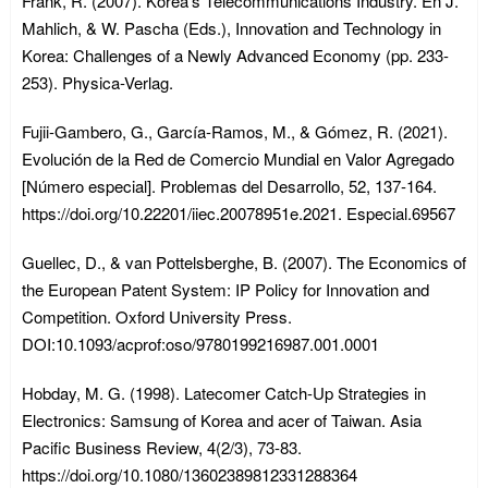
Frank, R. (2007). Korea’s Telecommunications Industry. En J.
Mahlich, & W. Pascha (Eds.), Innovation and Technology in
Korea: Challenges of a Newly Advanced Economy (pp. 233-
253). Physica-Verlag.
Fujii-Gambero, G., García-Ramos, M., & Gómez, R. (2021).
Evolución de la Red de Comercio Mundial en Valor Agregado
[Número especial]. Problemas del Desarrollo, 52, 137-164.
https://doi.org/10.22201/iiec.20078951e.2021. Especial.69567
Guellec, D., & van Pottelsberghe, B. (2007). The Economics of
the European Patent System: IP Policy for Innovation and
Competition. Oxford University Press.
DOI:10.1093/acprof:oso/9780199216987.001.0001
Hobday, M. G. (1998). Latecomer Catch-Up Strategies in
Electronics: Samsung of Korea and acer of Taiwan. Asia
Pacific Business Review, 4(2/3), 73-83.
https://doi.org/10.1080/13602389812331288364