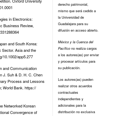
tition. Oxford University
derecho patrimonial,
01.0001
mismo que será cedido a
la Universidad de
ies in Electronics:
Guadalajara para su
ic Business Review,
difusión en acceso abierto.
12331288364
México y la Cuenca del
Japan and South Korea:
Pacífico
no realiza cargos
 Sector. Asia and the
a los autores(as) por enviar
org/10.1002/app5.277
y procesar artículos para
su publicación.
tion and Communication
n J. Suh & D. H. C. Chen
Los autores(as) pueden
onary Process and Lessons
realizar otros acuerdos
; World Bank. https://
contractuales
independientes y
adicionales para la
n the Networked Korean
distribución no exclusiva
ational Convergence of