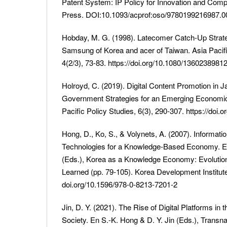
Patent System: IP Policy for Innovation and Compe
Press. DOI:10.1093/acprof:oso/9780199216987.0
Hobday, M. G. (1998). Latecomer Catch-Up Strateg
Samsung of Korea and acer of Taiwan. Asia Pacif
4(2/3), 73-83. https://doi.org/10.1080/136023898
Holroyd, C. (2019). Digital Content Promotion in 
Government Strategies for an Emerging Economic
Pacific Policy Studies, 6(3), 290-307. https://doi.
Hong, D., Ko, S., & Volynets, A. (2007). Informa
Technologies for a Knowledge-Based Economy. E
(Eds.), Korea as a Knowledge Economy: Evoluti
Learned (pp. 79-105). Korea Development Institute
doi.org/10.1596/978-0-8213-7201-2
Jin, D. Y. (2021). The Rise of Digital Platforms i
Society. En S.-K. Hong & D. Y. Jin (Eds.), Transn