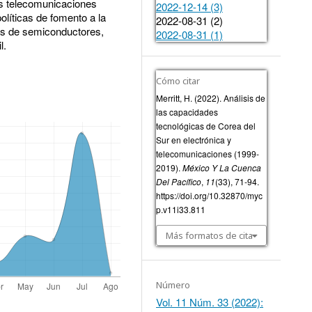
as telecomunicaciones
2022-12-14 (3)
olíticas de fomento a la
2022-08-31 (2)
eas de semiconductores,
2022-08-31 (1)
l.
Cómo citar
Merritt, H. (2022). Análisis de
las capacidades
tecnológicas de Corea del
Sur en electrónica y
telecomunicaciones (1999-
2019).
México Y La Cuenca
Del Pacífico
,
11
(33), 71-94.
https://doi.org/10.32870/myc
p.v11i33.811
Más formatos de cita
Número
Vol. 11 Núm. 33 (2022):