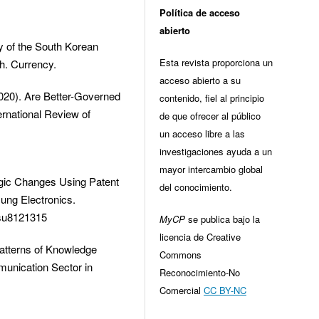
Política de acceso
abierto
y of the South Korean
Esta revista proporciona un
h. Currency.
acceso abierto a su
2020). Are Better-Governed
contenido, fiel al principio
rnational Review of
de que ofrecer al público
un acceso libre a las
investigaciones ayuda a un
mayor intercambio global
tegic Changes Using Patent
del conocimiento.
ung Electronics.
0/su8121315
MyCP
se publica bajo la
licencia de Creative
Patterns of Knowledge
Commons
munication Sector in
Reconocimiento-No
Comercial
CC BY-NC