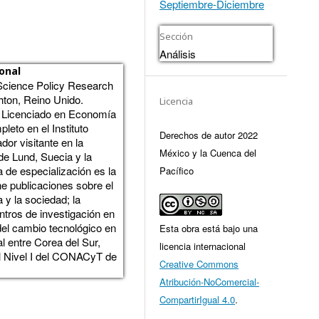
Septiembre-Diciembre
Sección
Análisis
onal
l Science Policy Research
hton, Reino Unido.
Licencia
 Licenciado en Economía
leto en el Instituto
Derechos de autor 2022
dor visitante en la
México y la Cuenca del
de Lund, Suecia y la
 de especialización es la
Pacífico
e publicaciones sobre el
y la sociedad; la
ntros de investigación en
 del cambio tecnológico en
Esta obra está bajo una
l entre Corea del Sur,
licencia internacional
l Nivel I del CONACyT de
Creative Commons
Atribución-NoComercial-
CompartirIgual 4.0
.