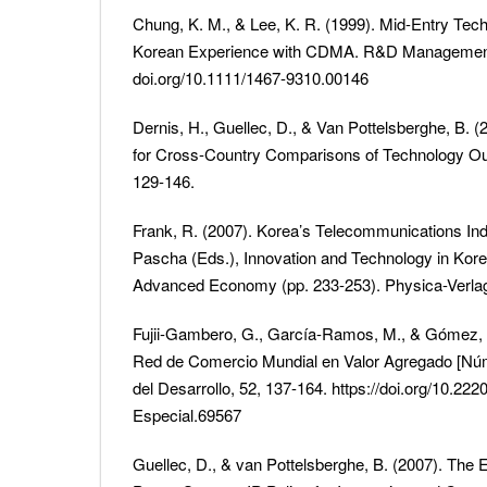
Chung, K. M., & Lee, K. R. (1999). Mid-Entry Tec
Korean Experience with CDMA. R&D Management, 2
doi.org/10.1111/1467-9310.00146
Dernis, H., Guellec, D., & Van Pottelsberghe, B. 
for Cross-Country Comparisons of Technology Out
129-146.
Frank, R. (2007). Korea’s Telecommunications Ind
Pascha (Eds.), Innovation and Technology in Kore
Advanced Economy (pp. 233-253). Physica-Verla
Fujii-Gambero, G., García-Ramos, M., & Gómez, R
Red de Comercio Mundial en Valor Agregado [Núm
del Desarrollo, 52, 137-164. https://doi.org/10.22
Especial.69567
Guellec, D., & van Pottelsberghe, B. (2007). The