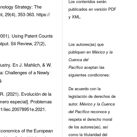
Los contenidos serán
hnology Strategy: The
publicados en versión PDF
9(4), 353-363. https://
y XML.
(2001). Using Patent Counts
put. Sti Review, 27(2),
Los autores(as) que
publiquen en
México y la
Cuenca del
ustry. En J. Mahlich, & W.
Pacífico
aceptan las
a: Challenges of a Newly
siguientes condiciones:
g.
De acuerdo con la
. (2021). Evolución de la
legislación de derechos de
ero especial]. Problemas
autor,
México y la Cuenca
201/iiec.20078951e.2021.
del Pacífico
reconoce y
respeta el derecho moral
de los autores(as), así
 Economics of the European
como la titularidad del