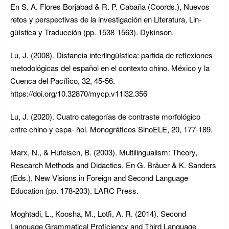
En S. A. Flores Borjabad & R. P. Cabaña (Coords.), Nuevos
retos y perspectivas de la investigación en Literatura, Lin-
güística y Traducción (pp. 1538-1563). Dykinson.
Lu, J. (2008). Distancia interlingüística: partida de reflexiones
metodológicas del español en el contexto chino. México y la
Cuenca del Pacífico, 32, 45-56.
https://doi.org/10.32870/mycp.v11i32.356
Lu, J. (2020). Cuatro categorías de contraste morfológico
entre chino y espa- ñol. Monográficos SinoELE, 20, 177-189.
Marx, N., & Hufeisen, B. (2003). Multilingualism: Theory,
Research Methods and Didactics. En G. Bräuer & K. Sanders
(Eds.), New Visions in Foreign and Second Language
Education (pp. 178-203). LARC Press.
Moghtadi, L., Koosha, M., Lotfi, A. R. (2014). Second
Language Grammatical Proficiency and Third Language