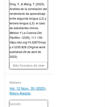
Ding, Y., & Wang, T. (2023).
Análisis de la correlación del
rendimiento de aprendizaje
entre segunda lengua (L2) y
tercera lengua (L3): el caso
de estudiantes chinos.
México Y La Cuenca Del
Pacífico
,
12
(35), 111-130.
https://doi.org/10.32870/myc
p.v12i35.828 (Original work
published 29 de abril de
2023)
Más formatos de cita
Número
Vol. 12 Núm. 35 (2023):
Mayo-Agosto
Sección