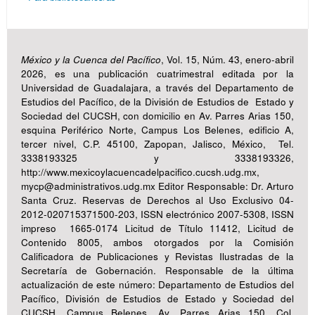
México y la Cuenca del Pacífico
, Vol. 15, Núm. 43, enero-abril
2026, es una publicación cuatrimestral editada por la
Universidad de Guadalajara, a través del Departamento de
Estudios del Pacífico, de la División de Estudios de Estado y
Sociedad del CUCSH, con domicilio en Av. Parres Arias 150,
esquina Periférico Norte, Campus Los Belenes, edificio A,
tercer nivel, C.P. 45100, Zapopan, Jalisco, México, Tel.
3338193325 y 3338193326,
http://www.mexicoylacuencadelpacifico.cucsh.udg.mx,
mycp@administrativos.udg.mx Editor Responsable: Dr. Arturo
Santa Cruz. Reservas de Derechos al Uso Exclusivo 04-
2012-020715371500-203, ISSN electrónico 2007-5308, ISSN
impreso 1665-0174 Licitud de Título 11412, Licitud de
Contenido 8005, ambos otorgados por la Comisión
Calificadora de Publicaciones y Revistas Ilustradas de la
Secretaría de Gobernación. Responsable de la última
actualización de este número: Departamento de Estudios del
Pacífico, División de Estudios de Estado y Sociedad del
CUCSH, Campus Belenes, Av. Parres Arias 150, Col.