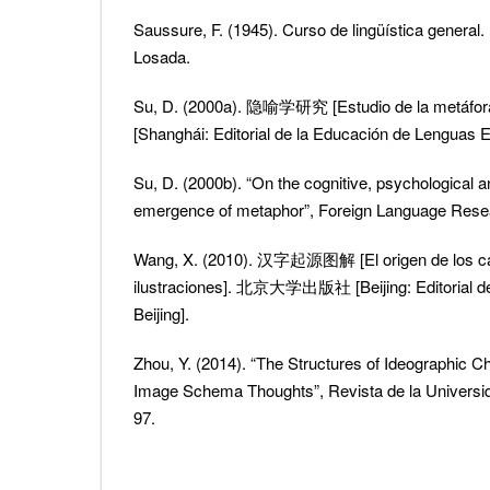
Saussure, F. (1945). Curso de lingüística general.
Losada.
Su, D. (2000a). 隐喻学研究 [Estudio de la m
[Shanghái: Editorial de la Educación de Lenguas E
Su, D. (2000b). “On the cognitive, psychological an
emergence of metaphor”, Foreign Language Resea
Wang, X. (2010). 汉字起源图解 [El origen de los ca
ilustraciones]. 北京大学出版社 [Beijing: Editorial de
Beijing].
Zhou, Y. (2014). “The Structures of Ideographic 
Image Schema Thoughts”, Revista de la Universid
97.