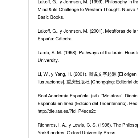
Lakoff, G., y Johnson, M. (1999). Philosophy in t
Mind & its Challenge to Western Thought. Nueva 
Basic Books.
Lakoff, G., y Johnson, M. (2001). Metáforas de la 
España: Cátedra.
Lamb, S. M. (1998). Pathways of the brain. Houst
University.
Li, W., y Yang, H. (2001). 图说文字起源 [El origen d
ilustraciones]. 重庆出版社 [Chongqing: Editorial de
Real Academia Española. (s/f). “Metáfora”, Diccio
Española en línea (Edición del Tricentenario). Re
http://dle.rae.es/?id=P4sce2c
Richards, I. A., y Lewis, C. S. (1936). The Philos
York/Londres: Oxford University Press.