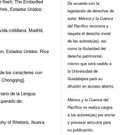
he flesh: The Embodied
De acuerdo con la
York, Estados Unidos:
legislación de derechos de
autor,
México y la Cuenca
del Pacífico
reconoce y
vida cotidiana. Madrid,
respeta el derecho moral
de los autores(as), así
como la titularidad del
on, Estados Unidos: Rice
derecho patrimonial,
mismo que será cedido a
la Universidad de
e los caracteres con
Guadalajara para su
 Chongqing].
difusión en acceso abierto.
nario de la Lengua
México y la Cuenca del
cuperado de:
Pacífico
no realiza cargos
a los autores(as) por enviar
ophy of Rhetoric. Nueva
y procesar artículos para
su publicación.