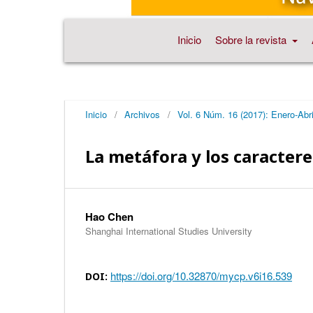
Inicio
Sobre la revista
Inicio
/
Archivos
/
Vol. 6 Núm. 16 (2017): Enero-Abri
La metáfora y los caractere
Hao Chen
Shanghai International Studies University
https://doi.org/10.32870/mycp.v6i16.539
DOI: