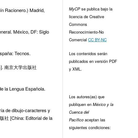
MyCP
se publica bajo la
tín Racionero.) Madrid,
licencia de Creative
Commons
eneral. México, DF: Siglo
Reconocimiento-No
Comercial
CC BY-NC
España: Tecnos.
Los contenidos serán
publicados en versión PDF
cados]. 南京大学出版社
y XML.
 de la Lengua Española.
Los autores(as) que
publiquen en
México y la
 dibujo-caracteres y
Cuenca del
 [China: Editorial de la
Pacífico
aceptan las
siguientes condiciones: