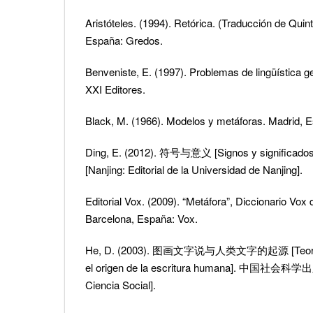
Aristóteles. (1994). Retórica. (Traducción de Quin
España: Gredos.
Benveniste, E. (1997). Problemas de lingüística g
XXI Editores.
Black, M. (1966). Modelos y metáforas. Madrid, 
Ding, E. (2012). 符号与意义 [Signos y signifi
[Nanjing: Editorial de la Universidad de Nanjing].
Editorial Vox. (2009). “Metáfora”, Diccionario Vox
Barcelona, España: Vox.
He, D. (2003). 图画文字说与人类文字的起源 [Teoría de
el origen de la escritura humana]. 中国社会科学出版社
Ciencia Social].