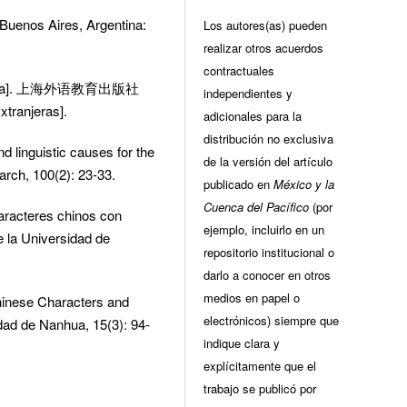
 Buenos Aires, Argentina:
Los autores(as) pueden
realizar otros acuerdos
contractuales
etáfora]. 上海外语教育出版社
independientes y
xtranjeras].
adicionales para la
distribución no exclusiva
d linguistic causes for the
de la versión del artículo
rch, 100(2): 23-33.
publicado en
México y la
Cuenca del Pacífico
(por
racteres chinos con
ejemplo, incluirlo en un
 la Universidad de
repositorio institucional o
darlo a conocer en otros
medios en papel o
Chinese Characters and
electrónicos) siempre que
ad de Nanhua, 15(3): 94-
indique clara y
explícitamente que el
trabajo se publicó por