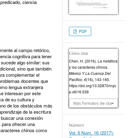
 predicado, ciencia
PDF
mente al campo retórico,
Cómo citar
encia cognitiva para tener
Chen, H. (2016). La metáfora
 sucede algo similar: sus
y los caracteres chinos.
dicional, sino que también
México Y La Cuenca Del
ara complementar el
Pacífico
,
6
(16), 143-165.
s problemas docentes que
https://doi.org/10.32870/myc
como lengua extranjera
p.v6i16.539
e interesan por este
a de su cultura y
Más formatos de cita
uno de los obstáculos más
prendizaje de la escritura
ta buscar una conexión
s para ofrecer una
Número
s caracteres chinos como
Vol. 6 Núm. 16 (2017):