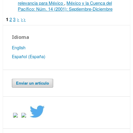
relevancia para México
,
México y la Cuenca del
Pacífico: Núm. 14 (2001): Septiembre-Diciembre
1
2
3
>
>>
Idioma
English
Español (España)
Enviar un artículo