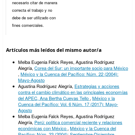
necesario citar de manera
correcta el trabajo y no
debe de ser utilizado con
fines comerciales.
Artículos más leídos del mismo autor/a
Melba Eugenia Falck Reyes, Agustina Rodríguez
Alegría,
Corea del Sur: un importante socio para México
,
México y la Cuenca del Pacífico: Núm. 22 (2004):
Mayo-Agosto
Agustina Rodríguez Alegría,
Estrategias y acciones
contra el cambio climático en las principales economías
del APEC, Ana Bertha Cuevas Tello
,
México y la
Cuenca del Pacífico: Vol. 6 Núm. 17 (2017): Mayo-
Agosto
Melba Eugenia Falck Reyes, Agustina Rodríguez
Alegría,
Perú: política comercial reciente y relaciones
económicas con México
,
México y la Cuenca del
Pacífico: Núm. 23 (2004): Septiembre-Diciembre