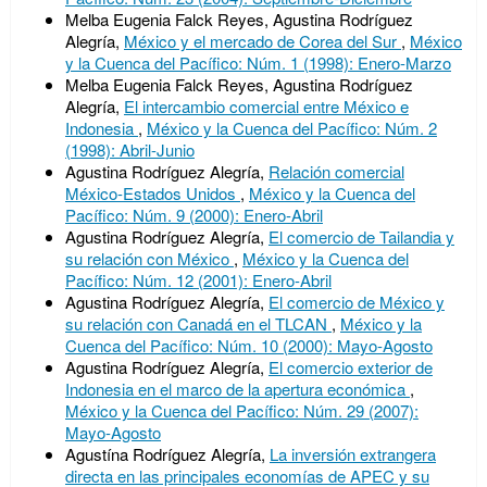
Melba Eugenia Falck Reyes, Agustina Rodríguez
Alegría,
México y el mercado de Corea del Sur
,
México
y la Cuenca del Pacífico: Núm. 1 (1998): Enero-Marzo
Melba Eugenia Falck Reyes, Agustina Rodríguez
Alegría,
El intercambio comercial entre México e
Indonesia
,
México y la Cuenca del Pacífico: Núm. 2
(1998): Abril-Junio
Agustina Rodríguez Alegría,
Relación comercial
México-Estados Unidos
,
México y la Cuenca del
Pacífico: Núm. 9 (2000): Enero-Abril
Agustina Rodríguez Alegría,
El comercio de Tailandia y
su relación con México
,
México y la Cuenca del
Pacífico: Núm. 12 (2001): Enero-Abril
Agustina Rodríguez Alegría,
El comercio de México y
su relación con Canadá en el TLCAN
,
México y la
Cuenca del Pacífico: Núm. 10 (2000): Mayo-Agosto
Agustina Rodríguez Alegría,
El comercio exterior de
Indonesia en el marco de la apertura económica
,
México y la Cuenca del Pacífico: Núm. 29 (2007):
Mayo-Agosto
Agustína Rodríguez Alegría,
La inversión extrangera
directa en las principales economías de APEC y su