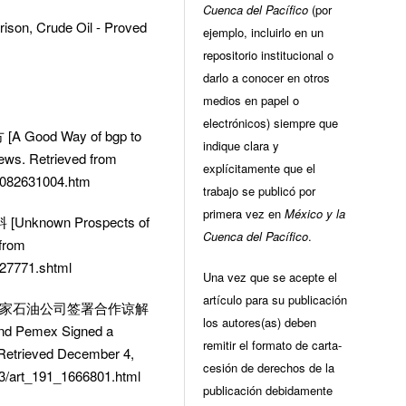
Cuenca del Pacífico
(por
ison, Crude Oil - Proved
ejemplo, incluirlo en un
repositorio institucional o
darlo a conocer en otros
medios en papel o
electrónicos) siempre que
 Good Way of bgp to
indique clara y
ews. Retrieved from
explícitamente que el
0082631004.htm
trabajo se publicó por
primera vez en
México y la
Unknown Prospects of
Cuenca del Pacífico
.
from
427771.shtml
Una vez que se acepte el
artículo para su publicación
西哥国家石油公司签署合作谅解
los autores(as) deben
and Pemex Signed a
remitir el formato de carta-
Retrieved December 4,
cesión de derechos de la
13/art_191_1666801.html
publicación debidamente