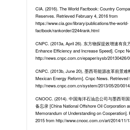
CIA. (2016). The World Factbook: Country Compar
Reserves. Retrieved February 4, 2016 from
https://www.cia.gov/library/publications/the-world-
factbook/rankorder/2244rank.html
CNPC. (2013a, April 26). 东方物探提效增速有良方 [A
Enhance Efficiency and Increase Speed]. Cnpc N
http://news.cnpc.com.cn/epaper/sysb/20130426/
CNPC. (2013b, June 20), 墨西哥能源改革前景难料 [
Mexican Energy Reform]. Cnpc News. Retrieved 
http://news.cnpc.com.cn/system/2013/05/20/001
CNOOC. (2014). 中国海洋石油总公司与墨
备忘录 [China National Offshore Oil Corporation 
Memorandum of Understanding on Cooperation]. 
2015 from http://www.cnooc.com.cn/art/2014/11/