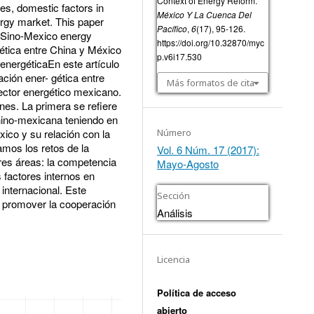
Context of Energy Reform.
es, domestic factors in
México Y La Cuenca Del
ergy market. This paper
Pacífico
,
6
(17), 95-126.
g Sino-Mexico energy
https://doi.org/10.32870/myc
ética entre China y México
p.v6i17.530
 energéticaEn este artículo
ación ener- gética entre
Más formatos de cita
sector energético mexicano.
ones. La primera se refiere
hino-mexicana teniendo en
ico y su relación con la
Número
amos los retos de la
Vol. 6 Núm. 17 (2017):
res áreas: la competencia
Mayo-Agosto
 factores internos en
internacional. Este
Sección
 promover la cooperación
Análisis
Licencia
Política de acceso
abierto