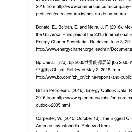
2016 from http://www.bnamericas.com/company-
profile/en/petroleosmexicanos-sa-de-cv-pemex
Bonafé, E., Beltrán, E. and Neira, J. F. (2016). M
the Universal Principles of the 2015 International
Energy Charter Secretariat. Retrieved June 3, 20
http://www.energycharter.org/fileadmin/Documen
Bp China.（n/d). bp 2035世界能源展望 [bp 2035 Wor
中国[bp China]. Retrieved May 3, 2016 from
http://www.bp.com/zh_cn/china/reports-and-publi
British Petroleum. (2016). Energy Outlook Data. 
2016 from http://www.bp.com/en/global/corporate
outlook-2035.html
Carpenter, W. (2015, October 13). The Biggest Oil
America. Investopedia. Retrieved from