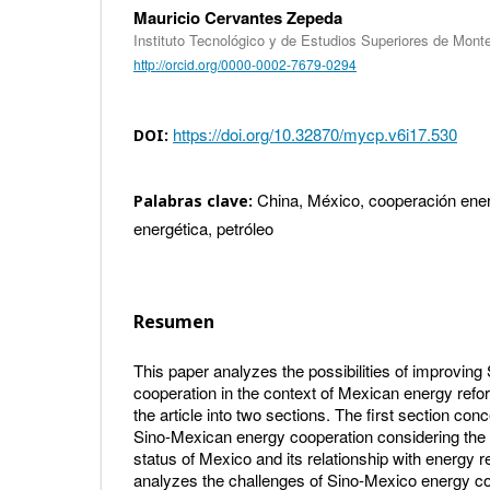
Mauricio Cervantes Zepeda
Instituto Tecnológico y de Estudios Superiores de Mont
http://orcid.org/0000-0002-7679-0294
https://doi.org/10.32870/mycp.v6i17.530
DOI:
China, México, cooperación ener
Palabras clave:
energética, petróleo
Resumen
This paper analyzes the possibilities of improvin
cooperation in the context of Mexican energy refor
the article into two sections. The first section con
Sino-Mexican energy cooperation considering th
status of Mexico and its relationship with energy 
analyzes the challenges of Sino-Mexico energy coo