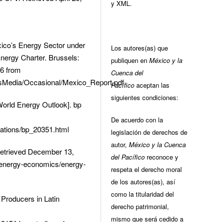
y XML.
exico’s Energy Sector under
Los autores(as) que
 Energy Charter. Brussels:
publiquen en
México y la
16 from
Cuenca del
tsMedia/Occasional/Mexico_Report.pdf
Pacífico
aceptan las
siguientes condiciones:
ld Energy Outlook]. bp
De acuerdo con la
cations/bp_20351.html
legislación de derechos de
autor,
México y la Cuenca
Retrieved December 13,
del Pacífico
reconoce y
/energy-economics/energy-
respeta el derecho moral
de los autores(as), así
como la titularidad del
 Producers in Latin
derecho patrimonial,
mismo que será cedido a