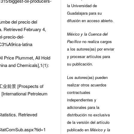
1315/biggest-oil-producers-
la Universidad de
Guadalajara para su
difusión en acceso abierto.
umbe del precio del
. Retrieved February 4,
México y la Cuenca del
l-precio-del-
Pacífico
no realiza cargos
3%A9rica-latina
a los autores(as) por enviar
y procesar artículos para
ice Plummet, All Hold
su publicación.
a and Chemicals],1(1):
Los autores(as) pueden
realizar otros acuerdos
前景 [Prospects of
contractuales
nternational Petroleum
independientes y
adicionales para la
atistics. Retrieved
distribución no exclusiva
de la versión del artículo
/StatComSub.aspx?tid=1
publicado en
México y la