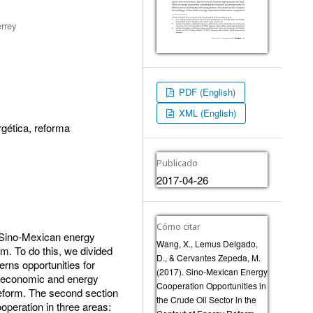
errey
PDF (English)
XML (English)
gética, reforma
Publicado
2017-04-26
Cómo citar
g Sino-Mexican energy
Wang, X., Lemus Delgado,
m. To do this, we divided
D., & Cervantes Zepeda, M.
cerns opportunities for
(2017). Sino-Mexican Energy
e economic and energy
Cooperation Opportunities in
reform. The second section
the Crude Oil Sector in the
peration in three areas: