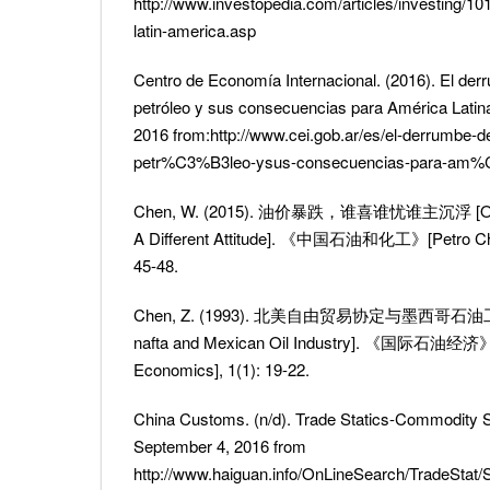
http://www.investopedia.com/articles/investing/10
latin-america.asp
Centro de Economía Internacional. (2016). El derr
petróleo y sus consecuencias para América Latina
2016 from:http://www.cei.gob.ar/es/el-derrumbe-de
petr%C3%B3leo-ysus-consecuencias-para-am%C
Chen, W. (2015). 油价暴跌，谁喜谁忧谁主沉浮 [Oil Pr
A Different Attitude]. 《中国石油和化工》[Petro Chin
45-48.
Chen, Z. (1993). 北美自由贸易协定与墨西哥石油工业
nafta and Mexican Oil Industry]. 《国际石油经济》[I
Economics], 1(1): 19-22.
China Customs. (n/d). Trade Statics-Commodity St
September 4, 2016 from
http://www.haiguan.info/OnLineSearch/TradeStat